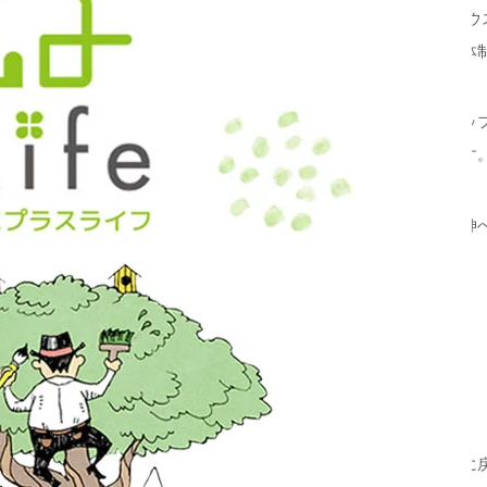
イチイグループ（株式会社 ジャフプラザ）が運営するシェアハウ
定の期間提供し、生活サポートに関してはジャフプラザが担う体
ジャフプラザが運営するシェアハウスには英語対応できるスタッ
生を目的とし、お互いに助け合う文化が根付いている住まいです
日本人だけでなく多くの外国人がウクライナ避難民に手を差し伸
1 ウクライナ避難民の方へシェアハウスの10室を無償で提供
2 家具、家電完備
3 水道、電気、ガス、インターネットを無料で利用可能
4 英語対応可能な管理人が常駐
当社としましても、ウクライナの方々が一刻も早く平穏な日常に