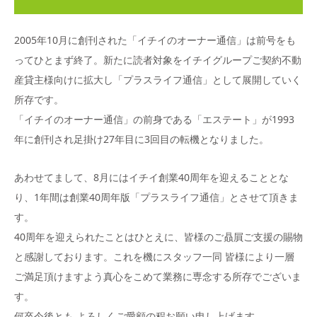
2005年10月に創刊された「イチイのオーナー通信」は前号をも
ってひとまず終了。新たに読者対象をイチイグループご契約不動
産貸主様向けに拡大し「プラスライフ通信」として展開していく
所存です。
「イチイのオーナー通信」の前身である「エステート」が1993
年に創刊され足掛け27年目に3回目の転機となりました。
あわせてまして、8月にはイチイ創業40周年を迎えることとな
り、1年間は創業40周年版「プラスライフ通信」とさせて頂きま
す。
40周年を迎えられたことはひとえに、皆様のご贔屓ご支援の賜物
と感謝しております。これを機にスタッフ一同 皆様により一層
ご満足頂けますよう真心をこめて業務に専念する所存でございま
す。
何卒今後とも よろしくご愛顧の程お願い申し上げます。