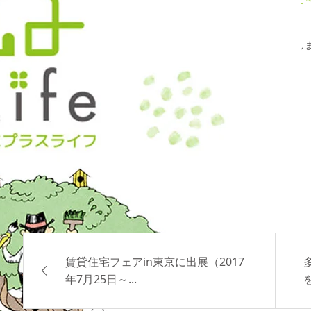
2017年春のMASTキャンペーンで、今期も様々な賞を受賞いた
います。イチイ社員一同、心より御礼申し上げます。
MASTイチイ池袋店：入居率98%達成賞
MASTイチイ秋葉原店：Ａグループ入居率部門 第２位
MASTイチイ秋葉原店：入居率98%達成賞
MASTイチイ高田馬場店：Ｆグループ入居率部門 第２位
MASTイチイ鷺宮店：入居率98%達成賞
賃貸住宅フェアin東京に出展（2017
年7月25日～...