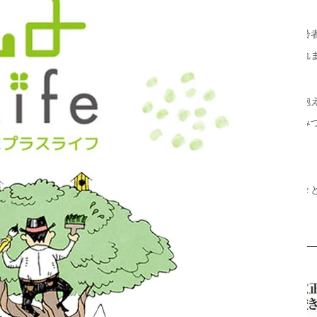
2025年10月1日施行の改正・住宅セーフティネット法では、高
方々を支援するために、新たに「居住サポート住宅」が創設され
弊社では、これまで高齢者や外国人など、住まい探しに課題を抱
の改正法を受け、空き家活用の新しい可能性や居住支援の仕組み
ます。
住環境をより良いものにするため、これからも多様な立場の方々
貢献してまいります。