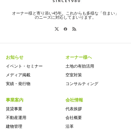
お客様情報のご本人による管理
オーナー様と寄り添い45年。これからも多様な「住まい」
のニーズに対応してまいります。
お客様は、ご本人に関する保有個人データについて、
弊社に対し開示、訂正、利用停止、消去等のご請求が
可能です。
お客様情報に関するお問い合わせ先
お知らせ
オーナー様へ
株式会社イチイお客様情報相談窓口。弊社は、個人情
イベント・セミナー
土地の有効活用
報保護管理者を置き、個人情報の保護、適切な管理に
メディア掲載
空室対策
あたらせますが、特にお客様情報に関しては、窓口を
実績・発行物
コンサルティング
定め、保護・管理を徹底してまいります。
事業案内
会社情報
賃貸事業
代表挨拶
不動産運用
会社概要
建物管理
沿革