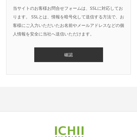
当サイトのお客様お問合せフォームは、SSLに対応してお
利用目的
ります。 SSLとは、情報を暗号化して送信する方法で、お
弊社は、お客様情報の取扱いに関し、利用目的を特定
客様にご入力いただいたお名前やメールアドレスなどの個
し、公表又はご本人へ通知します。取得したお客様情
人情報を安全に当社へ送信いただけます。
報は、原則として、あらかじめ特定された目的以外に
は利用致しません。
第三者への提供
原則として、弊社は、ご本人の同意を得ることなく、
お客様情報を第三者に提供致しません。
安全管理装置
弊社は、保有するお客様情報につきましては、一般的
な犯罪対策に加え、組織体制面や情報通信技術面にお
いて、合理的かつ適切な安全対策を施し保護します。